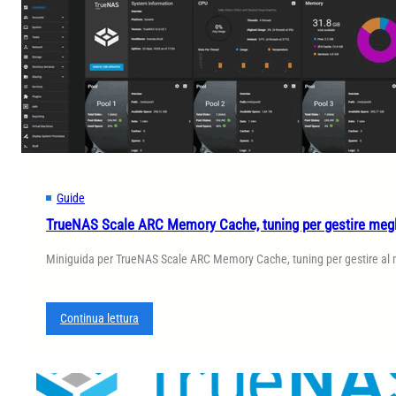
Guide
TrueNAS Scale ARC Memory Cache, tuning per gestire megli
Miniguida per TrueNAS Scale ARC Memory Cache, tuning per gestire al m
:
Continua lettura
T
r
u
e
N