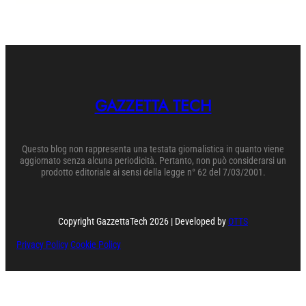
GAZZETTA TECH
Questo blog non rappresenta una testata giornalistica in quanto viene
aggiornato senza alcuna periodicità. Pertanto, non può considerarsi un
prodotto editoriale ai sensi della legge n° 62 del 7/03/2001.
Copyright GazzettaTech 2026 | Developed by
OTTS
Privacy Policy
Cookie Policy