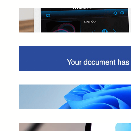
Cambiare parola attivazione Alexa?
Guida dettagliata
Truffa DocuSign, view completed
document
Installare Windows 11 su VirtualBox