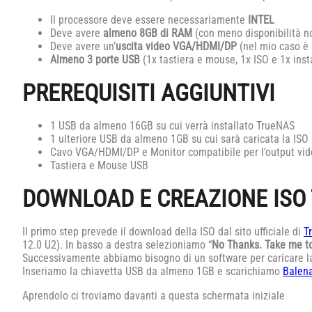
Il processore deve essere necessariamente
INTEL
Deve avere
almeno 8GB di RAM
(con meno disponibilità no
Deve avere un’
uscita video VGA/HDMI/DP
(nel mio caso è 
Almeno 3 porte USB
(1x tastiera e mouse, 1x ISO e 1x ins
PREREQUISITI AGGIUNTIVI
1 USB da almeno 16GB su cui verrà installato TrueNAS
1 ulteriore USB da almeno 1GB su cui sarà caricata la ISO p
Cavo VGA/HDMI/DP e Monitor compatibile per l’output vi
Tastiera e Mouse USB
DOWNLOAD E CREAZIONE ISO
Il primo step prevede il download della ISO dal sito ufficiale di
T
12.0 U2). In basso a destra selezioniamo “
No Thanks. Take me t
Successivamente abbiamo bisogno di un software per caricare la
Inseriamo la chiavetta USB da almeno 1GB e scarichiamo
Balen
Aprendolo ci troviamo davanti a questa schermata iniziale