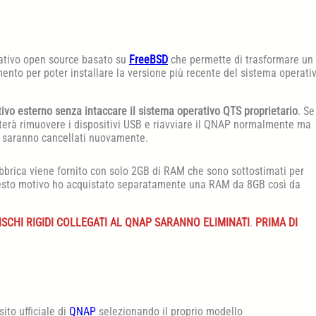
rativo open source basato su
FreeBSD
che permette di trasformare un
mento per poter installare la versione più recente del sistema operati
tivo esterno senza intaccare il sistema operativo QTS proprietario
. Se
sterà rimuovere i dispositivi USB e riavviare il QNAP normalmente ma
chi saranno cancellati nuovamente.
abbrica viene fornito con solo 2GB di RAM che sono sottostimati per
questo motivo ho acquistato separatamente una RAM da 8GB così da
DISCHI RIGIDI COLLEGATI AL QNAP SARANNO ELIMINATI
.
PRIMA DI
ito ufficiale di
QNAP
selezionando il proprio modello