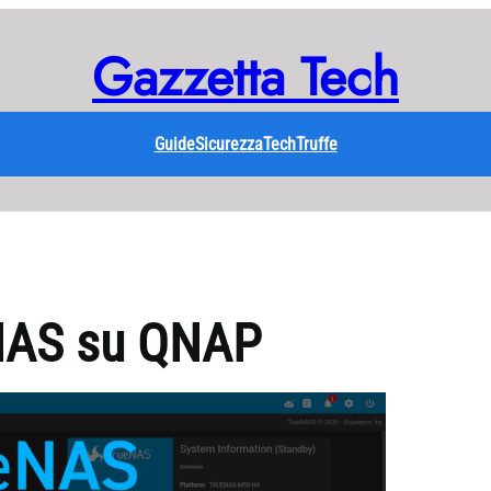
Gazzetta Tech
Guide
Sicurezza
Tech
Truffe
eNAS su QNAP