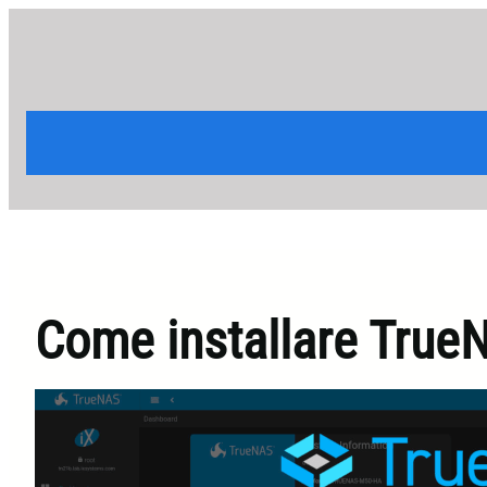
Vai
al
contenuto
Come installare Tru