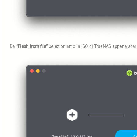
Da “
Flash from file”
selezioniamo la ISO di TrueNAS appena scari