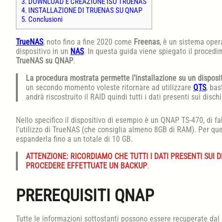
3.
DOWNLOAD E CREAZIONE ISO TRUENAS
4.
INSTALLAZIONE DI TRUENAS SU QNAP
5.
Conclusioni
TrueNAS
; noto fino a fine 2020 come
Freenas
, è un sistema ope
dispositivo in un
NAS
. In questa guida viene spiegato il procedi
TrueNAS su QNAP
.
La procedura mostrata permette l’installazione su un disposi
un secondo momento voleste ritornare ad utilizzare
QTS
, ba
andrà riscostruito il RAID quindi tutti i dati presenti sui dis
Nello specifico il dispositivo di esempio è un QNAP TS-470, di f
l’utilizzo di TrueNAS (che consiglia almeno 8GB di RAM). Per 
espanderla fino a un totale di 10 GB.
ATTENZIONE: RICORDIAMO CHE TUTTI I DATI PRESENTI SUI 
PROCEDERE EFFETTUATE UN BACKUP
.
PREREQUISITI QNAP
Tutte le informazioni sottostanti possono essere recuperate dal s