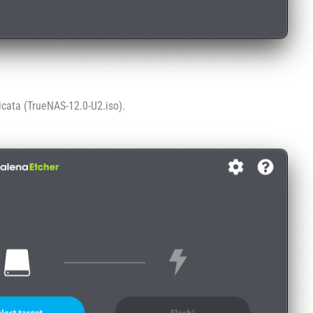
cata (TrueNAS-12.0-U2.iso).