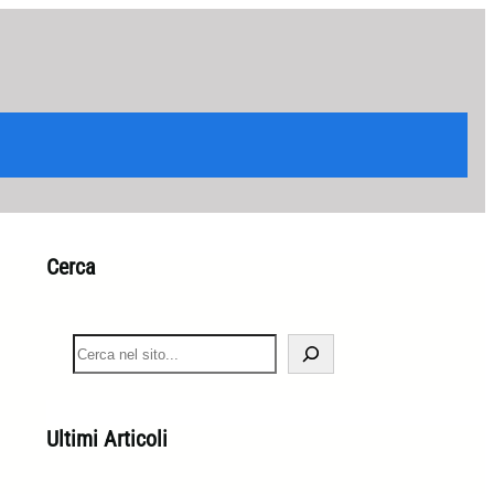
Cerca
S
e
a
r
c
Ultimi Articoli
h