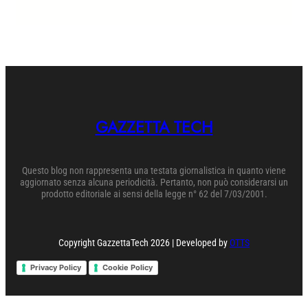
GAZZETTA TECH
Questo blog non rappresenta una testata giornalistica in quanto viene
aggiornato senza alcuna periodicità. Pertanto, non può considerarsi un
prodotto editoriale ai sensi della legge n° 62 del 7/03/2001.
Copyright GazzettaTech 2026 | Developed by
OTTS
Privacy Policy
Cookie Policy