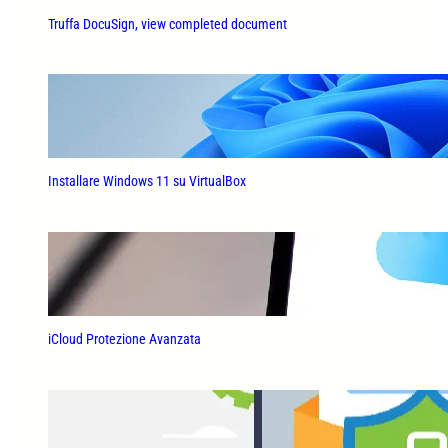
f
Truffa DocuSign, view completed document
o
x
s
u
S
y
n
o
l
o
Installare Windows 11 su VirtualBox
g
y
iCloud Protezione Avanzata