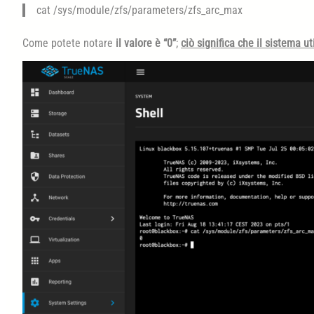
cat /sys/module/zfs/parameters/zfs_arc_max
Come potete notare
il valore è “0”
;
ciò significa che il sistema 