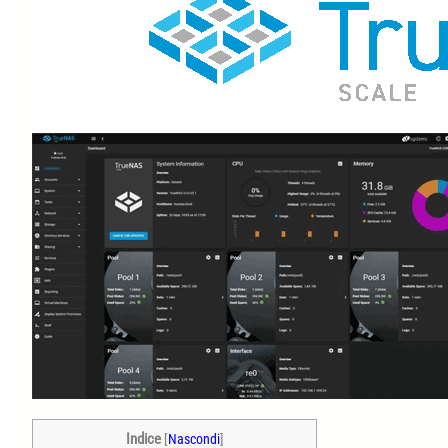
Indice
[
Nascondi
]