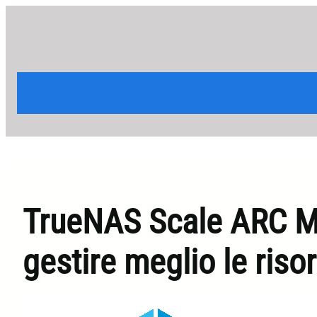
Vai
al
contenuto
TrueNAS Scale ARC M
gestire meglio le riso