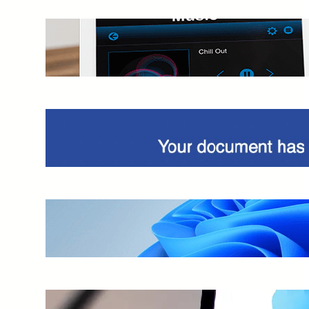
Cambiare parola attivazione Alexa?
Guida dettagliata
Truffa DocuSign, view completed
document
Installare Windows 11 su VirtualBox