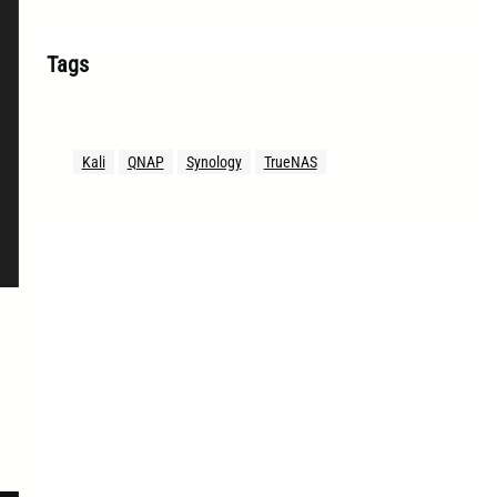
Tags
Kali
QNAP
Synology
TrueNAS