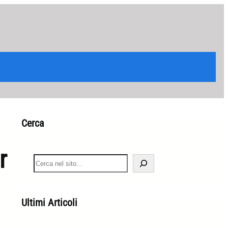
Cerca
r
S
e
a
r
c
Ultimi Articoli
h