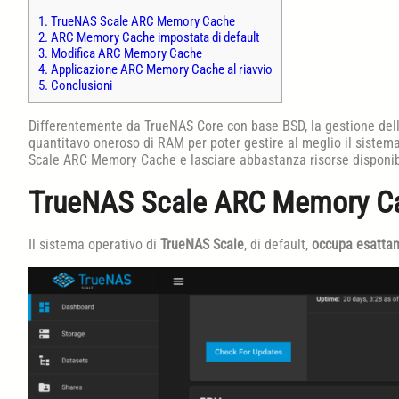
1.
TrueNAS Scale ARC Memory Cache
2.
ARC Memory Cache impostata di default
3.
Modifica ARC Memory Cache
4.
Applicazione ARC Memory Cache al riavvio
5.
Conclusioni
Differentemente da TrueNAS Core con base BSD, la gestione del
quantitavo oneroso di RAM per poter gestire al meglio il sistem
Scale ARC Memory Cache e lasciare abbastanza risorse disponibili
TrueNAS Scale ARC Memory C
Il sistema operativo di
TrueNAS Scale
, di default,
occupa esatta