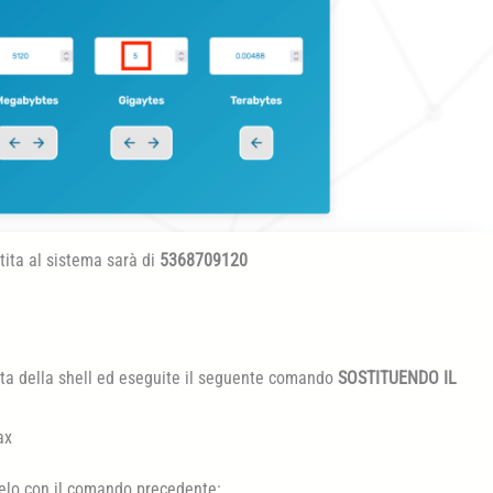
ita al sistema sarà di
5368709120
ata della shell ed eseguite il seguente comando
SOSTITUENDO IL
ax
atelo con il comando precedente: