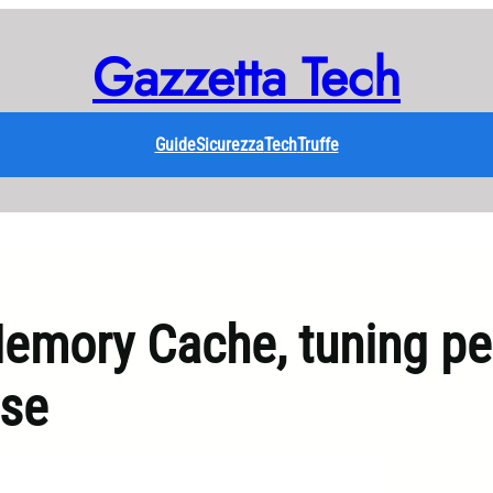
Gazzetta Tech
Guide
Sicurezza
Tech
Truffe
emory Cache, tuning pe
rse