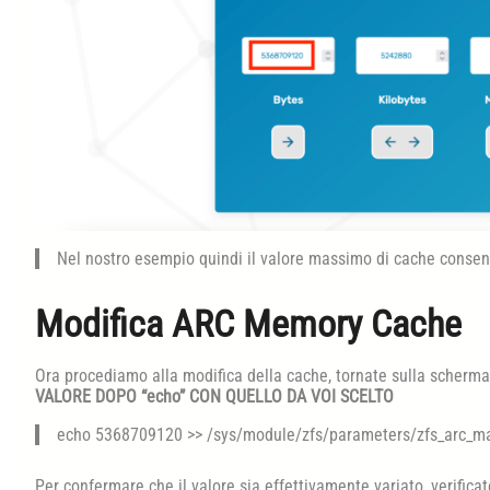
Nel nostro esempio quindi il valore massimo di cache consent
Modifica ARC Memory Cache
Ora procediamo alla modifica della cache, tornate sulla scherm
VALORE DOPO “echo” CON QUELLO DA VOI SCELTO
echo 5368709120 >> /sys/module/zfs/parameters/zfs_arc_m
Per confermare che il valore sia effettivamente variato, verific