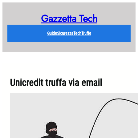
Vai
al
Gazzetta Tech
contenuto
Guide
Sicurezza
Tech
Truffe
Unicredit truffa via email