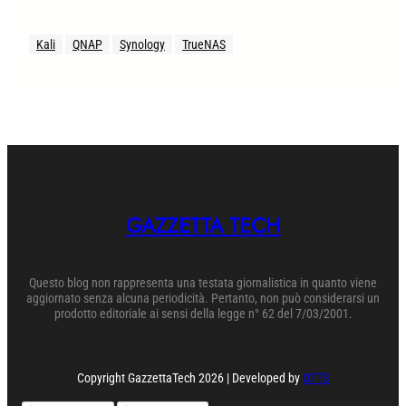
Kali
QNAP
Synology
TrueNAS
GAZZETTA TECH
Questo blog non rappresenta una testata giornalistica in quanto viene
aggiornato senza alcuna periodicità. Pertanto, non può considerarsi un
prodotto editoriale ai sensi della legge n° 62 del 7/03/2001.
Copyright GazzettaTech 2026 | Developed by
OTTS