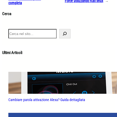
Force utilizzando Kali linux
→
completa
Cerca
S
e
a
r
c
Ultimi Articoli
h
Cambiare parola attivazione Alexa? Guida dettagliata