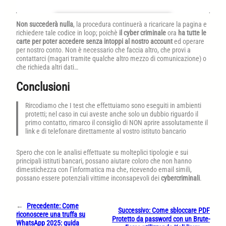
Non succederà nulla
, la procedura continuerà a ricaricare la pagina e
richiedere tale codice in loop; poichè
il cyber criminale
ora
ha tutte le
carte per poter accedere senza intoppi al nostro account
ed operare
per nostro conto. Non è necessario che faccia altro, che provi a
contattarci (magari tramite qualche altro mezzo di comunicazione) o
che richieda altri dati…
Conclusioni
Rircodiamo che I test che effettuiamo sono eseguiti in ambienti
protetti; nel caso in cui aveste anche solo un dubbio riguardo il
primo contatto, rimarco il consiglio di NON aprire assolutamente il
link e di telefonare direttamente al vostro istituto bancario
Spero che con le analisi effettuate su molteplici tipologie e sui
principali istituti bancari, possano aiutare coloro che non hanno
dimestichezza con l’informatica ma che, ricevendo email simili,
possano essere potenziali vittime inconsapevoli dei
cybercriminali
.
←
Precedente:
Come
Successivo:
Come sbloccare PDF
riconoscere una truffa su
Protetto da password con un Brute-
WhatsApp 2025: guida