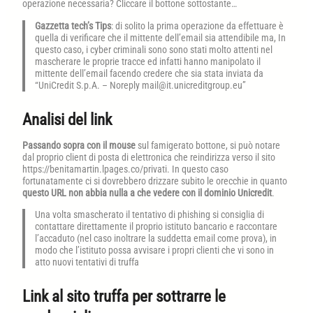
operazione necessaria? Cliccare il bottone sottostante…
Gazzetta tech’s Tips
: di solito la prima operazione da effettuare è
quella di verificare che il mittente dell’email sia attendibile ma, In
questo caso, i cyber criminali sono sono stati molto attenti nel
mascherare le proprie tracce ed infatti hanno manipolato il
mittente dell’email facendo credere che sia stata inviata da
“UniCredit S.p.A. – Noreply mail@it.unicreditgroup.eu”
Analisi del link
Passando sopra con il mouse
sul famigerato bottone, si può notare
dal proprio client di posta di elettronica che reindirizza verso il sito
https://benitamartin.lpages.co/privati. In questo caso
fortunatamente ci si dovrebbero drizzare subito le orecchie in quanto
questo URL non abbia nulla a che vedere con il dominio Unicredit
.
Una volta smascherato il tentativo di phishing si consiglia di
contattare direttamente il proprio istituto bancario e raccontare
l’accaduto (nel caso inoltrare la suddetta email come prova), in
modo che l’istituto possa avvisare i propri clienti che vi sono in
atto nuovi tentativi di truffa
Link al sito truffa per sottrarre le