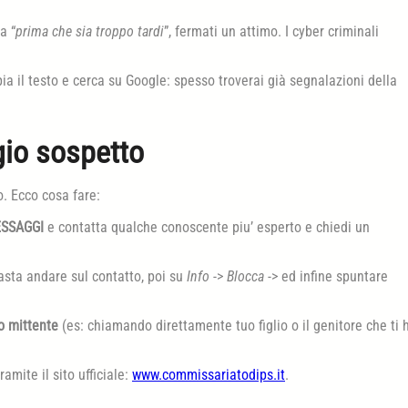
a “
prima che sia troppo tardi
”, fermati un attimo. I cyber criminali
ia il testo e cerca su Google: spesso troverai già segnalazioni della
gio sospetto
. Ecco cosa fare:
ESSAGGI
e contatta qualche conoscente piu’ esperto e chiedi un
sta andare sul contatto, poi su
Info
->
Blocca
-> ed infine spuntare
to mittente
(es: chiamando direttamente tuo figlio o il genitore che ti 
ramite il sito ufficiale:
www.commissariatodips.it
.