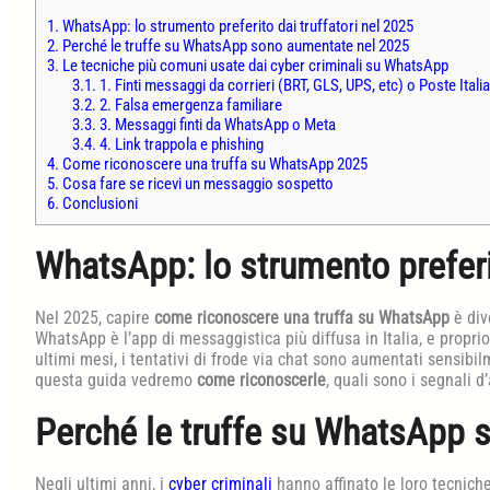
1.
WhatsApp: lo strumento preferito dai truffatori nel 2025
2.
Perché le truffe su WhatsApp sono aumentate nel 2025
3.
Le tecniche più comuni usate dai cyber criminali su WhatsApp
3.1.
1. Finti messaggi da corrieri (BRT, GLS, UPS, etc) o Poste Itali
3.2.
2. Falsa emergenza familiare
3.3.
3. Messaggi finti da WhatsApp o Meta
3.4.
4. Link trappola e phishing
4.
Come riconoscere una truffa su WhatsApp 2025
5.
Cosa fare se ricevi un messaggio sospetto
6.
Conclusioni
WhatsApp: lo strumento preferit
Nel 2025, capire
come riconoscere una truffa su WhatsApp
è div
WhatsApp è l’app di messaggistica più diffusa in Italia, e proprio
ultimi mesi, i tentativi di frode via chat sono aumentati sensibi
questa guida vedremo
come riconoscerle
, quali sono i segnali d
Perché le truffe su WhatsApp 
Negli ultimi anni, i
cyber criminali
hanno affinato le loro tecniche