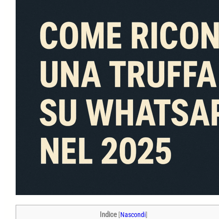
Indice
[
Nascondi
]