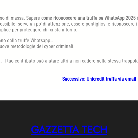
eno di massa. Sapere
come riconoscere una truffa su WhatsApp 2025
ossibile: serve un po’ di attenzione, essere puntigliosi e riconoscere i
plice per proteggere chi ci sta intorno.
tano dalla truffe Whatsapp…
uove metodologie dei cyber criminali.
… Il tuo contributo può aiutare altri a non cadere nella stessa trappola
Successivo:
Unicredit truffa via email
GAZZETTA TECH