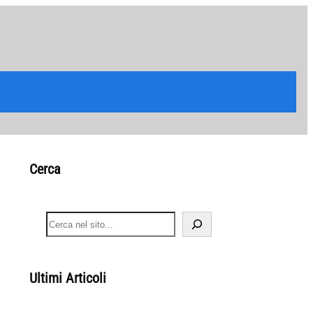
Cerca
S
e
a
r
c
Ultimi Articoli
h