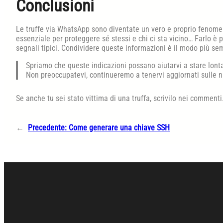
Conclusioni
Le truffe via WhatsApp sono diventate un vero e proprio fenom
essenziale per proteggere sé stessi e chi ci sta vicino… Farlo è p
segnali tipici. Condividere queste informazioni è il modo più sem
Spriamo che queste indicazioni possano aiutarvi a stare lon
Non preoccupatevi, continueremo a tenervi aggiornati sulle n
Se anche tu sei stato vittima di una truffa, scrivilo nei commenti
←
Precedente:
Come generare una chiave SSH