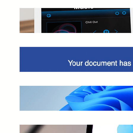
Cambiare parola attivazione Alexa?
Guida dettagliata
Truffa DocuSign, view completed
document
Installare Windows 11 su VirtualBox