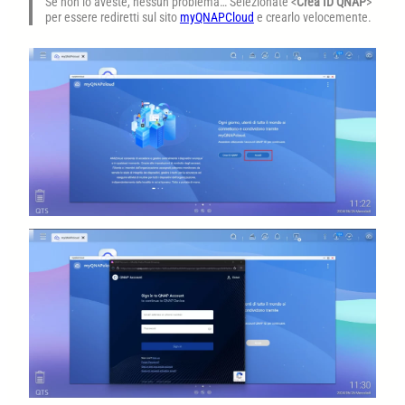
Se non lo aveste, nessun problema… Selezionate <
Crea ID QNAP
>
per essere rediretti sul sito
myQNAPCloud
e crearlo velocemente.