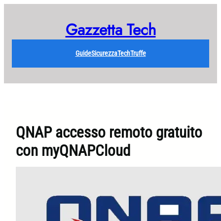
Vai
al
Gazzetta Tech
contenuto
Guide
Sicurezza
Tech
Truffe
QNAP accesso remoto gratuito
con myQNAPCloud