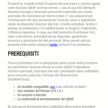
Possiedi un modello di NAS di questa famosa marca e vorresti sapere
come funziona QNAP accesso remoto. L’uso di una NAS (Network
Attached Storage) è diventato pressoché essenziale sia a livello
aziendale che domestico per diversi motivi. E’ una soluzione per
l’archiviazione dei dati, permettendo l’accesso sicuro e soprattutto
rapido da dispositivi connessi alla rete. A livello aziendale, facilita il
backup, la condivisione e la collaborazione su progetti, migliorando
l’efficienza operativa. A casa, una NAS permette di archiviare foto,
video e documenti, accessibili da più dispositivi, garantendo
sicurezza e protezione dei dati personali. Bene questo articolo
presente nella nostra categoria
guide
risolverà il tuo problema.
PREREQUISITI
Prima di procedere con la spiegazione passo passo della procedura
per permettere l’accesso remoto al vostro QNAP, è importante
nonché essenziale, accertarsi che tutti i prerequisiti siano soddisfatti;
pena non poter utilizzare il servizio che descriveremo
(myQNAPCloud):
Un modello compatibile
(
qui
il sito ufficiale di QNAP)
Una versione del firmare QTS > 4.1
Un accesso a internet
Le credenziali di amministratore del QNAP
Se tutti questi prerequisiti sono soddisfatti allora potete procedere