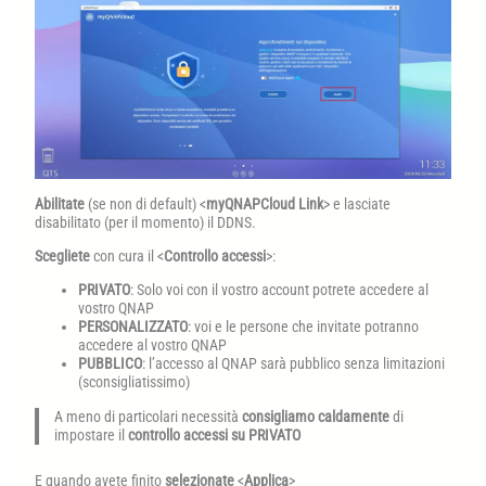
Abilitate
(se non di default) <
myQNAPCloud Link
> e lasciate
disabilitato (per il momento) il DDNS.
Scegliete
con cura il <
Controllo accessi
>:
PRIVATO
: Solo voi con il vostro account potrete accedere al
vostro QNAP
PERSONALIZZATO
: voi e le persone che invitate potranno
accedere al vostro QNAP
PUBBLICO
: l’accesso al QNAP sarà pubblico senza limitazioni
(sconsigliatissimo)
A meno di particolari necessità
consigliamo caldamente
di
impostare il
controllo accessi su PRIVATO
E quando avete finito
selezionate
<
Applica
>