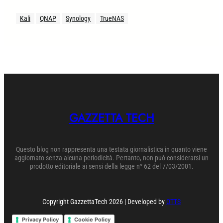
Kali
QNAP
Synology
TrueNAS
GAZZETTA TECH
Questo blog non rappresenta una testata giornalistica in quanto viene
aggiornato senza alcuna periodicità. Pertanto, non può considerarsi un
prodotto editoriale ai sensi della legge n° 62 del 7/03/2001.
Copyright GazzettaTech 2026 | Developed by
OTTS
Privacy Policy
Cookie Policy