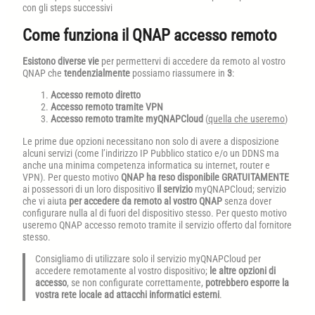
con gli steps successivi
Come funziona il QNAP accesso remoto
Esistono diverse vie
per permettervi di accedere da remoto al vostro
QNAP che
tendenzialmente
possiamo riassumere in
3
:
Accesso remoto diretto
Accesso remoto tramite VPN
Accesso remoto tramite myQNAPCloud
(
quella che useremo
)
Le prime due opzioni necessitano non solo di avere a disposizione
alcuni servizi (come l’indirizzo IP Pubblico statico e/o un DDNS ma
anche una minima competenza informatica su internet, router e
VPN). Per questo motivo
QNAP ha reso disponibile GRATUITAMENTE
ai possessori di un loro dispositivo
il servizio
myQNAPCloud; servizio
che vi aiuta
per accedere da remoto al vostro QNAP
senza dover
configurare nulla al di fuori del dispositivo stesso. Per questo motivo
useremo QNAP accesso remoto tramite il servizio offerto dal fornitore
stesso.
Consigliamo di utilizzare solo il servizio myQNAPCloud per
accedere remotamente al vostro dispositivo;
le altre opzioni di
accesso
, se non configurate correttamente,
potrebbero esporre la
vostra rete locale ad attacchi informatici esterni
.