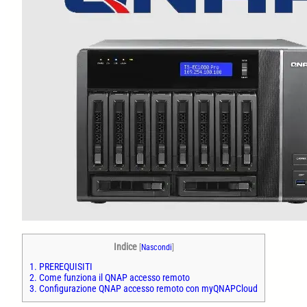
Indice
[
Nascondi
]
1.
PREREQUISITI
2.
Come funziona il QNAP accesso remoto
3.
Configurazione QNAP accesso remoto con myQNAPCloud