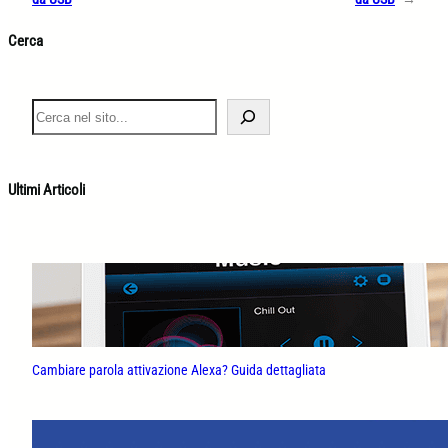
Cerca
S
e
a
r
c
Ultimi Articoli
h
Cambiare parola attivazione Alexa? Guida dettagliata