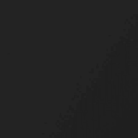
Tags
Kali
QNAP
Synology
TrueNAS