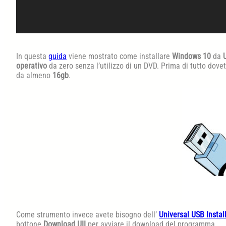
In questa
guida
viene mostrato come installare
Windows 10
da
operativo
da zero senza l’utilizzo di un DVD. Prima di tutto dove
da almeno
16gb
.
Come strumento invece avete bisogno dell’
Universal USB Instal
bottone
Download UII
per avviare il download del programma.