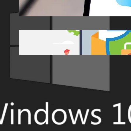
iCloud Protezione Avanzata
Email Security Tester
Categorie
Guide
(67)
Sicurezza
(17)
Tech
(7)
Truffe
(25)