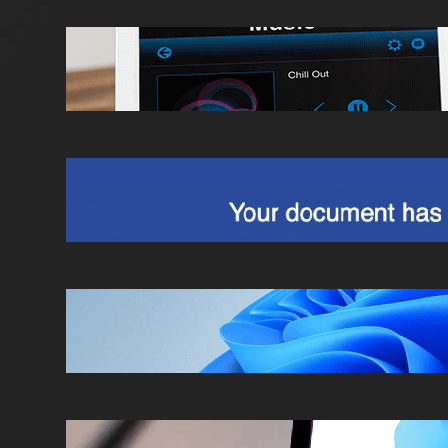
Cambiare parola attivazione Alexa?
Guida dettagliata
Truffa DocuSign, view completed
document
Installare Windows 11 su VirtualBox