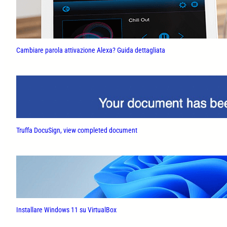
Cambiare parola attivazione Alexa? Guida dettagliata
Truffa DocuSign, view completed document
Installare Windows 11 su VirtualBox