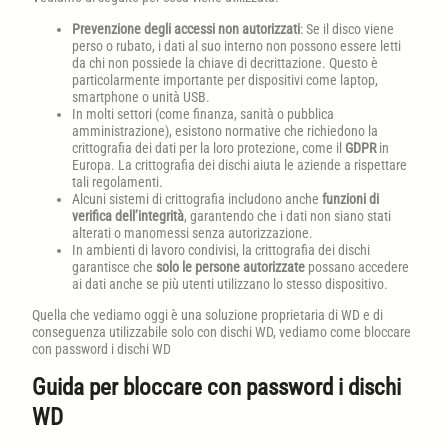
Prevenzione degli accessi non autorizzati
: Se il disco viene
perso o rubato, i dati al suo interno non possono essere letti
da chi non possiede la chiave di decrittazione. Questo è
particolarmente importante per dispositivi come laptop,
smartphone o unità USB.
In molti settori (come finanza, sanità o pubblica
amministrazione), esistono normative che richiedono la
crittografia dei dati per la loro protezione, come il
GDPR
in
Europa. La crittografia dei dischi aiuta le aziende a rispettare
tali regolamenti.
Alcuni sistemi di crittografia includono anche
funzioni di
verifica dell’integrità
, garantendo che i dati non siano stati
alterati o manomessi senza autorizzazione.
In ambienti di lavoro condivisi, la crittografia dei dischi
garantisce che
solo le persone autorizzate
possano accedere
ai dati anche se più utenti utilizzano lo stesso dispositivo.
Quella che vediamo oggi è una soluzione proprietaria di WD e di
conseguenza utilizzabile solo con dischi WD, vediamo come bloccare
con password i dischi WD
Guida per bloccare con password i dischi
WD