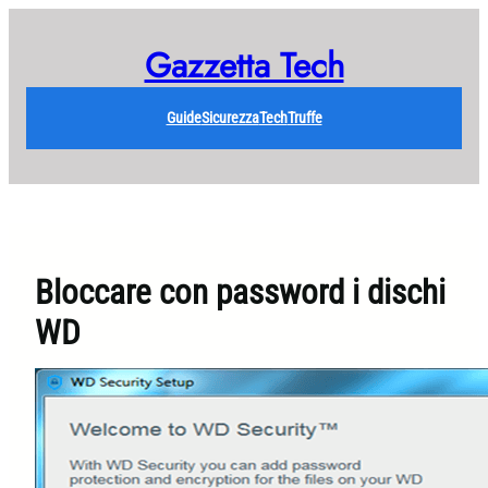
Vai
al
Gazzetta Tech
contenuto
Guide
Sicurezza
Tech
Truffe
Bloccare con password i dischi
WD