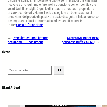
disparate aziende, l’importante è capire se i messaggi o le chiamate
ricevute siano legittime e fare molta attenzione con chi condividete i
vostri dati. Il consiglio è quello di imparare a tutelate i propri dati e
privacy quando utilizziamo il web e scegliere un buon sistema di
protezione del proprio dispositivo. Lascio di seguito il link ad un corso
per imparare le basi di informatica ed evitare di cadere in
truffe:
Corso di formazione
←
Precedente:
Come firmare
Successivo:
Banco BPM:
documenti PDF con iPhone
pericolosa truffa via SMS
→
Cerca
S
e
a
r
c
Ultimi Articoli
h