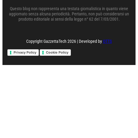
Questo blog non rappresenta una testata giornalistica in quanto viene
aggiornato senza alcuna periodicità. Pertanto, non può considerarsi un
prodotto editoriale ai sensi della legge n° 62 del 7/03/2001.
Copyright GazzettaTech 2026 | Developed by
OTTS
Privacy Policy
Cookie Policy