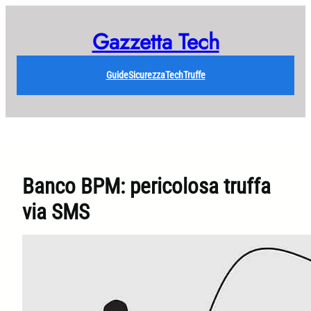
Vai
al
Gazzetta Tech
contenuto
Guide
Sicurezza
Tech
Truffe
Banco BPM: pericolosa truffa
via SMS