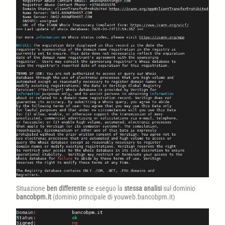
Situazione
ben differente
se eseguo la
stessa analisi
sul dominio
bancobpm.it
(dominio principale di youweb.bancobpm.it)