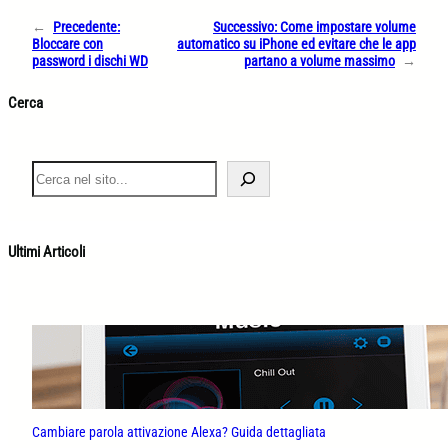
←
Precedente:
Successivo:
Come impostare volume
Bloccare con
automatico su iPhone ed evitare che le app
password i dischi WD
partano a volume massimo
→
Cerca
S
e
a
r
c
Ultimi Articoli
h
Cambiare parola attivazione Alexa? Guida dettagliata