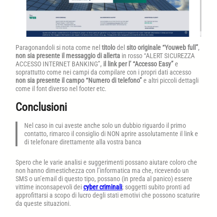
Paragonandoli si nota come nel
titolo
del
sito originale
“Youweb full”
,
non sia presente il messaggio di allerta
in rosso “ALERT SICUREZZA
ACCESSO INTERNET BANKING”,
il link per l’ “Accesso Easy”
e
soprattutto come nei campi da compilare con i propri dati accesso
non sia presente il campo “Numero di telefono”
e altri piccoli dettagli
come il font diverso nel footer etc.
Conclusioni
Nel caso in cui aveste anche solo un dubbio riguardo il primo
contatto, rimarco il consiglio di NON aprire assolutamente il link e
di telefonare direttamente alla vostra banca
Spero che le varie analisi e suggerimenti possano aiutare coloro che
non hanno dimestichezza con l’informatica ma che, ricevendo un
SMS o un’email di questo tipo, possano (in preda al panico) essere
vittime inconsapevoli dei
cyber criminali
; soggetti subito pronti ad
approfittarsi a scopo di lucro degli stati emotivi che possono scaturire
da queste situazioni.