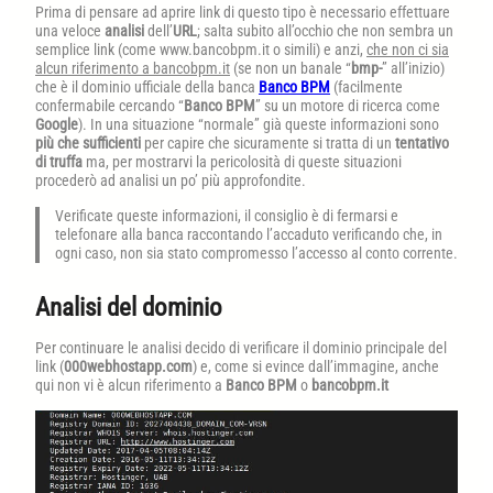
Prima di pensare ad aprire link di questo tipo è necessario effettuare
una veloce
analisi
dell’
URL
; salta subito all’occhio che non sembra un
semplice link (come www.bancobpm.it o simili) e anzi,
che non ci sia
alcun riferimento a bancobpm.it
(se non un banale “
bmp-
” all’inizio)
che è il dominio ufficiale della banca
Banco BPM
(facilmente
confermabile cercando “
Banco BPM
” su un motore di ricerca come
Google
). In una situazione “normale” già queste informazioni sono
più che sufficienti
per capire che sicuramente si tratta di un
tentativo
di truffa
ma, per mostrarvi la pericolosità di queste situazioni
procederò ad analisi un po’ più approfondite.
Verificate queste informazioni, il consiglio è di fermarsi e
telefonare alla banca raccontando l’accaduto verificando che, in
ogni caso, non sia stato compromesso l’accesso al conto corrente.
Analisi del dominio
Per continuare le analisi decido di verificare il dominio principale del
link (
000webhostapp.com
) e, come si evince dall’immagine, anche
qui non vi è alcun riferimento a
Banco BPM
o
bancobpm.it