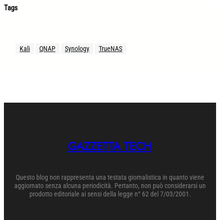
Tags
Kali
QNAP
Synology
TrueNAS
GAZZETTA TECH
Questo blog non rappresenta una testata giornalistica in quanto viene
aggiornato senza alcuna periodicità. Pertanto, non può considerarsi un
prodotto editoriale ai sensi della legge n° 62 del 7/03/2001.