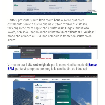
Il
sito
si presenta subito
fatto
molto
bene
a livello grafico ed
estramente simile a quello originale (titolo “Youweb” e stessa
favicon), il che mi fa capire che è frutto di un lungo e minuzioso
lavoro; non solo… hanno anche utilizzato un
certificato SSL valido
in
modo che a fianco all’ URL non compaia la tremenda scritta “Non
sicuro”.
Vi mostro ora il
sito web originale
per le operazioni bancarie di
Banco
BPM
, per farvi comprendere meglio le similitudini tra i due siti