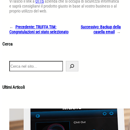
Vi lascio il link a
OTTS
azienda che si occupa di sicurezza informatica
e saprà consigliarvi il prodotto giusto in base al vostro business o al
proprio utilizzo del web.
←
Precedente:
TRUFFA TIM:
Successivo:
Backup della
Congratulazioni sei stato selezionato
casella email
→
Cerca
S
e
a
r
c
Ultimi Articoli
h