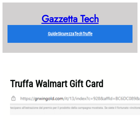
Vai
al
Gazzetta Tech
contenuto
Guide
Sicurezza
Tech
Truffe
Truffa Walmart Gift Card