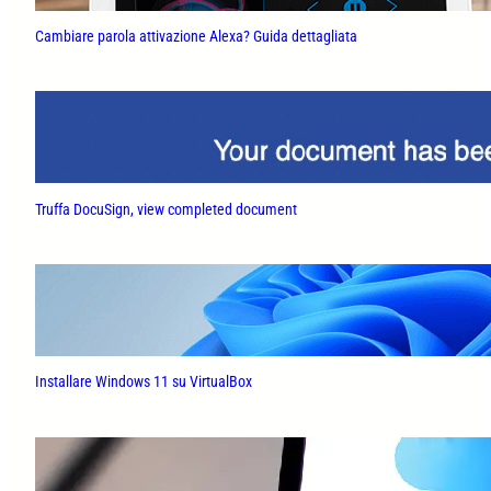
Cambiare parola attivazione Alexa? Guida dettagliata
Truffa DocuSign, view completed document
Installare Windows 11 su VirtualBox