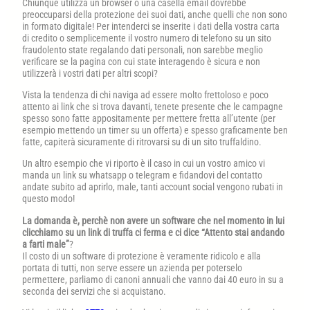
Chiunque utilizza un browser o una casella email dovrebbe
preoccuparsi della protezione dei suoi dati, anche quelli che non sono
in formato digitale! Per intenderci se inserite i dati della vostra carta
di credito o semplicemente il vostro numero di telefono su un sito
fraudolento state regalando dati personali, non sarebbe meglio
verificare se la pagina con cui state interagendo è sicura e non
utilizzerà i vostri dati per altri scopi?
Vista la tendenza di chi naviga ad essere molto frettoloso e poco
attento ai link che si trova davanti, tenete presente che le campagne
spesso sono fatte appositamente per mettere fretta all’utente (per
esempio mettendo un timer su un offerta) e spesso graficamente ben
fatte, capiterà sicuramente di ritrovarsi su di un sito truffaldino.
Un altro esempio che vi riporto è il caso in cui un vostro amico vi
manda un link su whatsapp o telegram e fidandovi del contatto
andate subito ad aprirlo, male, tanti account social vengono rubati in
questo modo!
La domanda è, perchè non avere un software che nel momento in lui
clicchiamo su un link di truffa ci ferma e ci dice “Attento stai andando
a farti male”
?
Il costo di un software di protezione è veramente ridicolo e alla
portata di tutti, non serve essere un azienda per poterselo
permettere, parliamo di canoni annuali che vanno dai 40 euro in su a
seconda dei servizi che si acquistano.