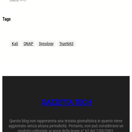
Tags
Kali
QNAP
Synology
TrueNAS
GAZZETTA TECH
Questo blog non rappresenta una testata giornalistica in quanto viene
aggiornato senza alcuna periodicità. Pertanto, non può considerarsi un
prodotto editoriale ai sensi della legge n° 62 del 7/03/2001.