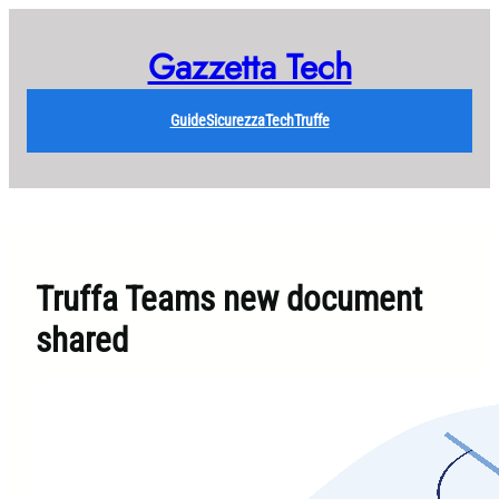
Vai
al
Gazzetta Tech
contenuto
Guide
Sicurezza
Tech
Truffe
Truffa Teams new document
shared