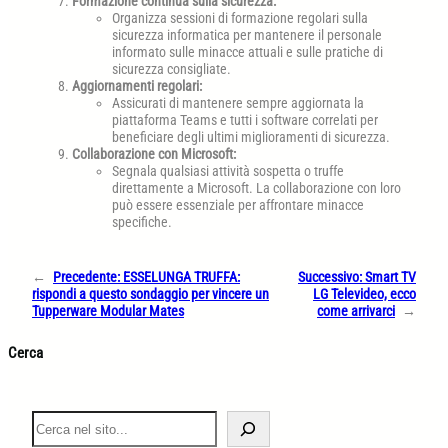
Formazione continua sulla sicurezza:
Organizza sessioni di formazione regolari sulla
sicurezza informatica per mantenere il personale
informato sulle minacce attuali e sulle pratiche di
sicurezza consigliate.
Aggiornamenti regolari:
Assicurati di mantenere sempre aggiornata la
piattaforma Teams e tutti i software correlati per
beneficiare degli ultimi miglioramenti di sicurezza.
Collaborazione con Microsoft:
Segnala qualsiasi attività sospetta o truffe
direttamente a Microsoft. La collaborazione con loro
può essere essenziale per affrontare minacce
specifiche.
←
Precedente:
ESSELUNGA TRUFFA:
Successivo:
Smart TV
rispondi a questo sondaggio per vincere un
LG Televideo, ecco
Tupperware Modular Mates
come arrivarci
→
Cerca
S
e