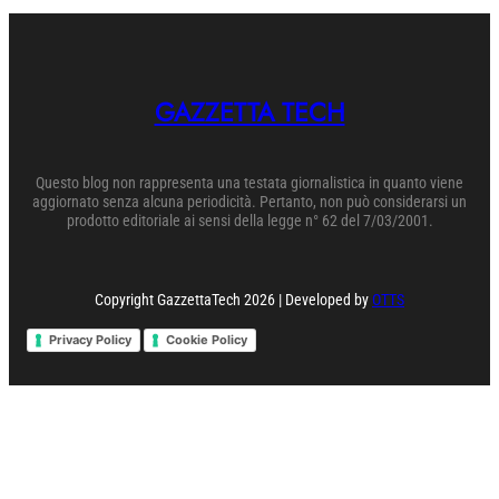
GAZZETTA TECH
Questo blog non rappresenta una testata giornalistica in quanto viene
aggiornato senza alcuna periodicità. Pertanto, non può considerarsi un
prodotto editoriale ai sensi della legge n° 62 del 7/03/2001.
Copyright GazzettaTech 2026 | Developed by
OTTS
Privacy Policy
Cookie Policy