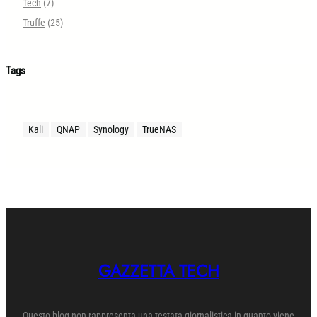
Tech
(7)
Truffe
(25)
Tags
Kali
QNAP
Synology
TrueNAS
GAZZETTA TECH
Questo blog non rappresenta una testata giornalistica in quanto viene