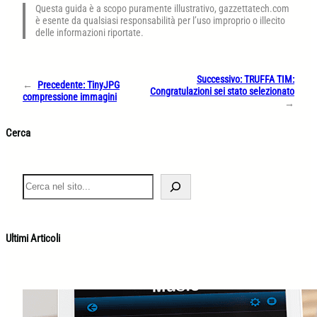
Questa guida è a scopo puramente illustrativo, gazzettatech.com
è esente da qualsiasi responsabilità per l’uso improprio o illecito
delle informazioni riportate.
Successivo:
TRUFFA TIM:
←
Precedente:
TinyJPG
Congratulazioni sei stato selezionato
compressione immagini
→
Cerca
S
e
a
r
c
Ultimi Articoli
h