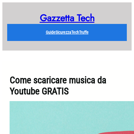
Vai
al
Gazzetta Tech
contenuto
Guide
Sicurezza
Tech
Truffe
Come scaricare musica da
Youtube GRATIS