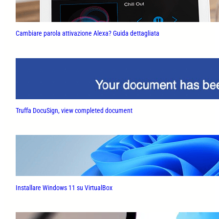
Cambiare parola attivazione Alexa? Guida dettagliata
Truffa DocuSign, view completed document
Installare Windows 11 su VirtualBox