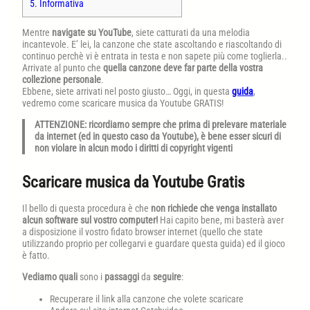
5.
Informativa
Mentre
navigate su YouTube
, siete catturati da una melodia
incantevole. E’ lei, la canzone che state ascoltando e riascoltando di
continuo perchè vi è entrata in testa e non sapete più come toglierla..
Arrivate al punto che
quella canzone deve far parte della vostra
collezione personale
.
Ebbene, siete arrivati nel posto giusto… Oggi, in questa
guida
,
vedremo come scaricare musica da Youtube GRATIS!
ATTENZIONE: ricordiamo sempre che prima di prelevare materiale
da internet (ed in questo caso da Youtube), è bene esser sicuri di
non violare in alcun modo i diritti di copyright vigenti
Scaricare musica da Youtube Gratis
Il bello di questa procedura è che
non richiede che venga installato
alcun software sul vostro computer!
Hai capito bene, mi basterà aver
a disposizione il vostro fidato browser internet (quello che state
utilizzando proprio per collegarvi e guardare questa guida) ed il gioco
è fatto.
Vediamo quali
sono i
passaggi
da
seguire
:
Recuperare il link alla canzone che volete scaricare