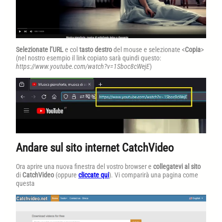
Selezionate l’URL
e col
tasto destro
del mouse e selezionate <
Copia
>
(nel nostro esempio il link copiato sarà quindi questo:
https://www.youtube.com/watch?v=1Sboc8cWejE
)
Andare sul sito internet CatchVideo
Ora aprire una nuova finestra del vostro browser e
collegatevi al sito
di
CatchVideo
(oppure
cliccate qui
). Vi comparirà una pagina come
questa