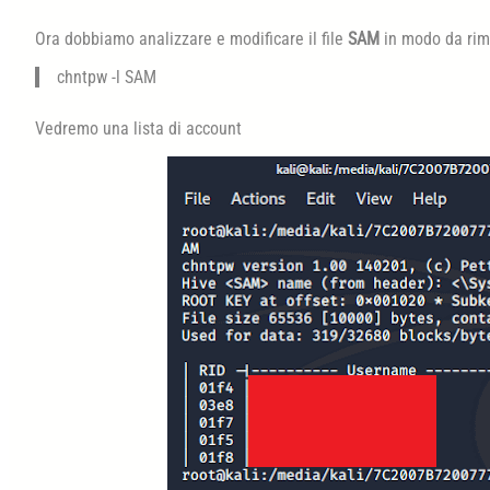
Ora dobbiamo analizzare e modificare il file
SAM
in modo da rim
chntpw -l SAM
Vedremo una lista di account