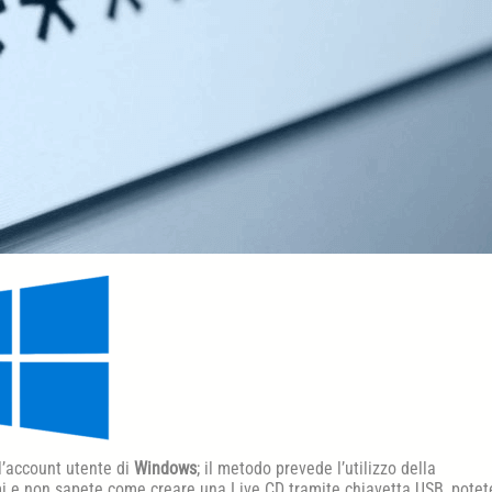
l’account utente di
Windows
; il metodo prevede l’utilizzo della
mi e non sapete come creare una Live CD tramite chiavetta USB, potet