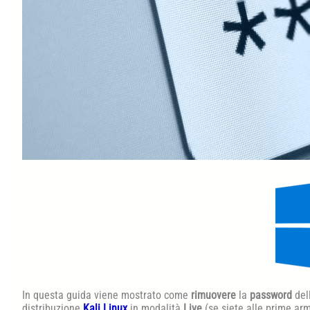
In questa guida viene mostrato come
rimuovere
la
password
del
distribuzione
Kali Linux
in modalità
Live
(se siete alle prime ar