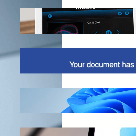
Cambiare parola attivazione Alexa?
Guida dettagliata
Truffa DocuSign, view completed
document
Installare Windows 11 su VirtualBox