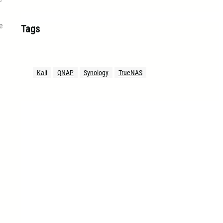
e
Tags
Kali
QNAP
Synology
TrueNAS