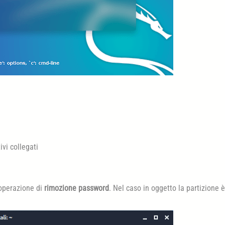
ivi collegati
’operazione di
rimozione password
. Nel caso in oggetto la partizione è