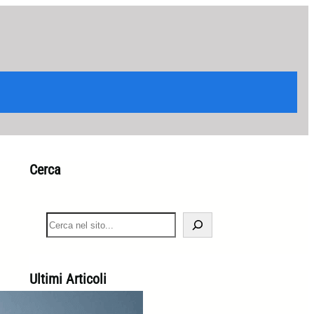
Cerca
S
e
a
r
c
Ultimi Articoli
h