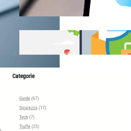
iCloud Protezione Avanzata
Email Security Tester
Categorie
Guide
(67)
Sicurezza
(17)
Tech
(7)
Truffe
(25)
e