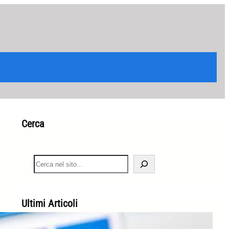
Cerca
S
e
a
r
c
Ultimi Articoli
h