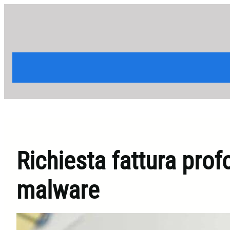
Vai
al
contenuto
Richiesta fattura prof
malware