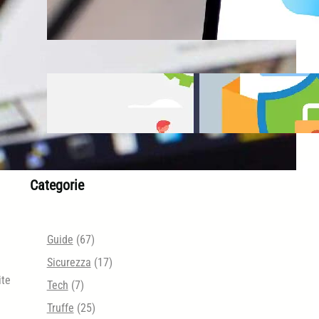
iCloud Protezione Avanzata
Email Security Tester
Categorie
Guide
(67)
Sicurezza
(17)
ite
Tech
(7)
Truffe
(25)