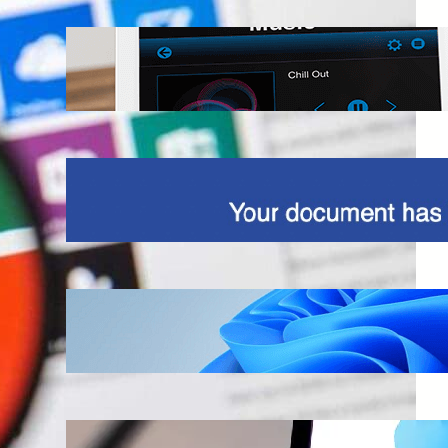
Cambiare parola attivazione Alexa?
Guida dettagliata
Truffa DocuSign, view completed
document
Installare Windows 11 su VirtualBox