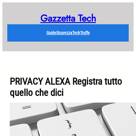
Vai
al
Gazzetta Tech
contenuto
Guide
Sicurezza
Tech
Truffe
PRIVACY ALEXA Registra tutto
quello che dici