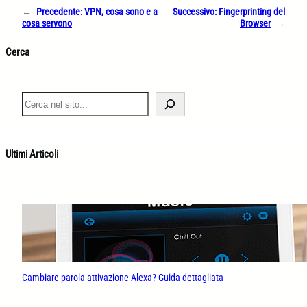
←
Precedente:
VPN, cosa sono e a
Successivo:
Fingerprinting del
cosa servono
Browser
→
Cerca
S
e
a
r
c
Ultimi Articoli
h
Cambiare parola attivazione Alexa? Guida dettagliata