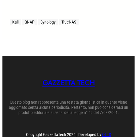
Kali
QNAP
Synology
TrueNAS
GAZZETTA TECH
Questo blog non rappresenta una testata giornalistica in quanto viene
aggiornato senza alcuna periodicità. Pertanto, non può considerarsi un
prodotto editoriale ai sensi della legge n° 62 del 7/03/2001.
Copyright GazzettaTech 2026 | Developed by
OTTS