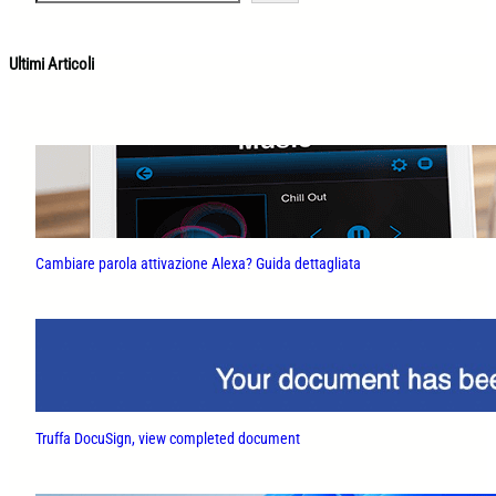
a
r
c
Ultimi Articoli
h
Cambiare parola attivazione Alexa? Guida dettagliata
Truffa DocuSign, view completed document