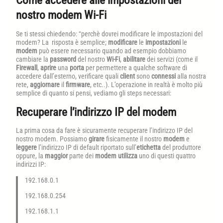
Come accedere alle impostazioni del
nostro modem Wi-Fi
Se ti stessi chiedendo: “perchè dovrei modificare le impostazioni del
modem? La risposta è semplice;
modificare
le
impostazioni
le
modem
può essere necessario quando ad esempio dobbiamo
cambiare la
password
del nostro
Wi-Fi
,
abilitare
dei servizi (come il
Firewall
,
aprire
una
porta
per permettere a qualche software di
accedere dall’esterno, verificare quali
client
sono
connessi
alla nostra
rete,
aggiornare
il
firmware
, etc..). L’operazione in realtà è molto più
semplice di quanto si pensi, vediamo gli steps necessari:
Recuperare l’indirizzo IP del modem
La prima cosa da fare è sicuramente recuperare l’indirizzo IP del
nostro modem. Possiamo
girare
fisicamente il nostro
modem
e
leggere
l’indirizzo IP di default riportato sull’
etichetta
del produttore
oppure, la
maggior
parte dei
modem
utilizza
uno di questi quattro
indirizzi IP:
192.168.0.1
192.168.0.254
192.168.1.1