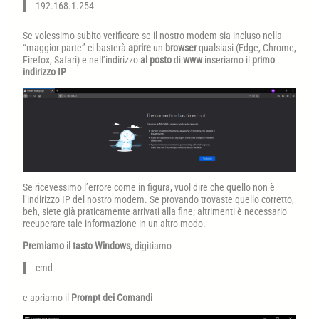
192.168.1.254
Se volessimo subito verificare se il nostro modem sia incluso nella
“maggior parte” ci basterà
aprire
un
browser
qualsiasi (Edge, Chrome,
Firefox, Safari) e nell’indirizzo
al posto
di
www
inseriamo il
primo
indirizzo IP
Se ricevessimo l’errore come in figura, vuol dire che quello non è
l’indirizzo IP del nostro modem. Se provando trovaste quello corretto,
beh, siete già praticamente arrivati alla fine; altrimenti è necessario
recuperare tale informazione in un altro modo.
Premiamo
il
tasto Windows
, digitiamo
cmd
e apriamo il
Prompt dei Comandi