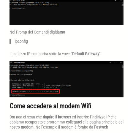
Nel Promp dei Comandi
digitiamo
ipconfig
L’indirizzo IP comparirà sotto la voce “
Default Gateway
“
Come accedere al modem Wifi
Ora non ci resta che
riaprire
il
browser
ed inserire l’indirizzo IP che
abbiamo recuperato e protremmo
collegarci
alla
pagina
principale del
nostro
modem
. Nell’esempio il modem è fornito da
Fastweb