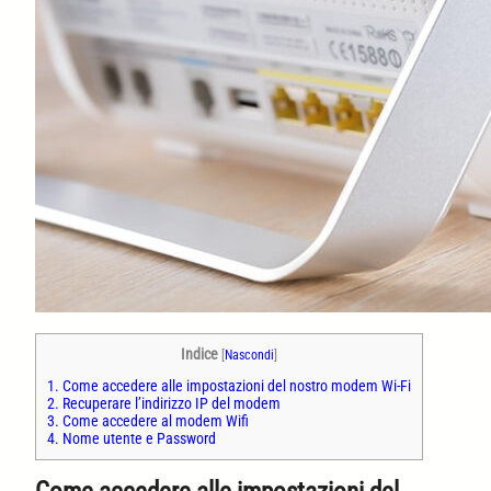
Indice
[
Nascondi
]
1.
Come accedere alle impostazioni del nostro modem Wi-Fi
2.
Recuperare l’indirizzo IP del modem
3.
Come accedere al modem Wifi
4.
Nome utente e Password