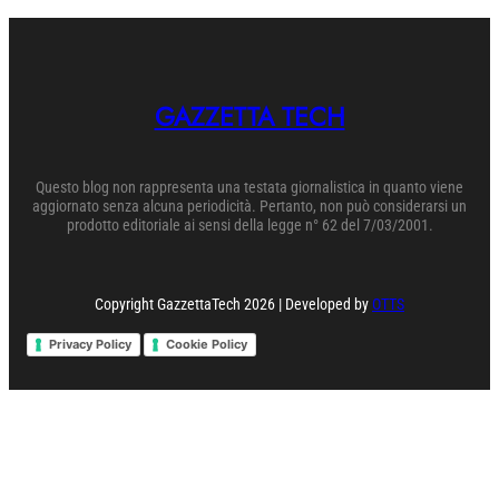
GAZZETTA TECH
Questo blog non rappresenta una testata giornalistica in quanto viene
aggiornato senza alcuna periodicità. Pertanto, non può considerarsi un
prodotto editoriale ai sensi della legge n° 62 del 7/03/2001.
Copyright GazzettaTech 2026 | Developed by
OTTS
Privacy Policy
Cookie Policy