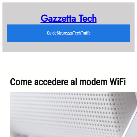
Vai
al
Gazzetta Tech
contenuto
Guide
Sicurezza
Tech
Truffe
Come accedere al modem WiFi