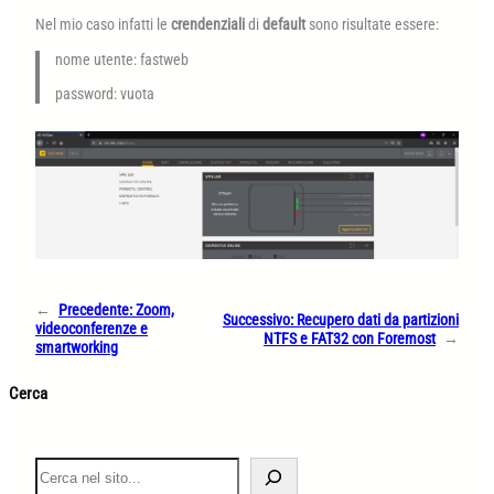
Nel mio caso infatti le
crendenziali
di
default
sono risultate essere:
nome utente: fastweb
password: vuota
←
Precedente:
Zoom,
Successivo:
Recupero dati da partizioni
videoconferenze e
NTFS e FAT32 con Foremost
→
smartworking
Cerca
S
e