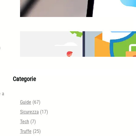
iCloud Protezione Avanzata
Email Security Tester
a
Categorie
e a
Guide
(67)
Sicurezza
(17)
Tech
(7)
Truffe
(25)