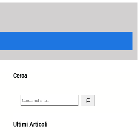
Cerca
S
e
a
r
c
Ultimi Articoli
h