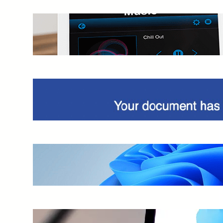
Cambiare parola attivazione Alexa?
Guida dettagliata
Truffa DocuSign, view completed
document
Installare Windows 11 su VirtualBox