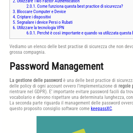
2.
Utilizzare Two Factor Authentication
2.0.1.
Come funziona questa best practice di sicurezza?
3.
Bloccare Computer e Device
4.
Criptare i dispositivi
5.
Segnalare i device Persi o Rubati
6.
Utilizzare la tecnologia VPN
6.0.1.
Perché è così importante e quando va utilizzata questa 
Vediamo un elenco delle best practise di sicurezza che non dev
grossa compagnia.
Password Management
La gestione delle password
è una delle best practice di sicurezza
delle policy di ogni account ovvero l’implementazione di
regole 
rientrare nel GDPR). E’ importante evitare password facili da tr
vocabolario e devono rispettare una determinata lunghezza, cons
La seconda parte riguarda il management delle password ovvero la
questo proposito consiglio software come
keepassXC
.