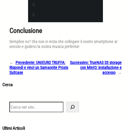
Conclusione
Semplice no? Ora non vi resta che collegare il vostro smartphone al
veicolo e godervi la vostra musica preferita!
←
Precedente:
UNIEURO TRUFFA:
Successivo:
TrueNAS S3 storage
Rispondi e vinci un Samsonite Proxis
con MinIO: installazione e
Suitcase
accesso
→
Cerca
S
e
a
r
c
Ultimi Articoli
h