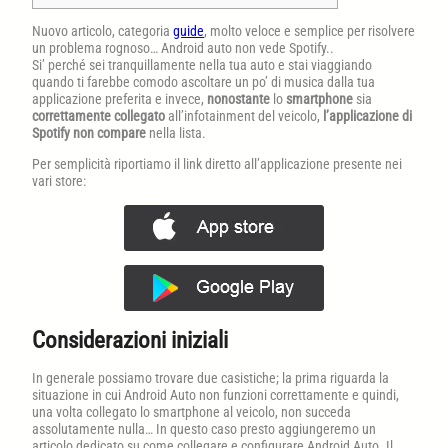
Nuovo articolo, categoria
guide
, molto veloce e semplice per risolvere
un problema rognoso… Android auto non vede Spotify..
Si’ perché sei tranquillamente nella tua auto e stai viaggiando
quando ti farebbe comodo ascoltare un po’ di musica dalla tua
applicazione preferita e invece,
nonostante
lo
smartphone
sia
correttamente collegato
all’infotainment del veicolo,
l’applicazione di
Spotify non compare
nella lista.
Per semplicità riportiamo il link diretto all’applicazione presente nei
vari store:
Considerazioni iniziali
In generale possiamo trovare due casistiche; la prima riguarda la
situazione in cui Android Auto non funzioni correttamente e quindi,
una volta collegato lo smartphone al veicolo, non succeda
assolutamente nulla… In questo caso presto aggiungeremo un
articolo dedicato su come collegare e configurare Android Auto. Il