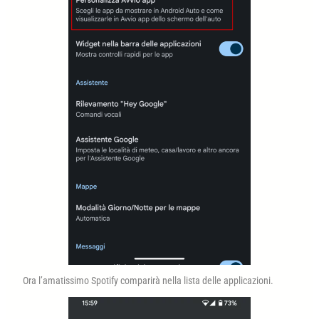
Ora l’amatissimo Spotify comparirà nella lista delle applicazioni.