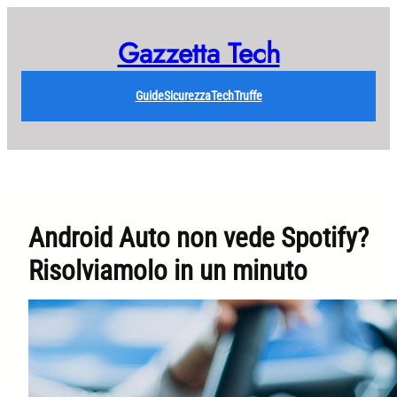
Vai
al
Gazzetta Tech
contenuto
Guide
Sicurezza
Tech
Truffe
Android Auto non vede Spotify?
Risolviamolo in un minuto