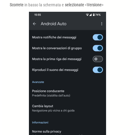
Scorrete
in basso la schermata e
selezionate
<
Versione
>