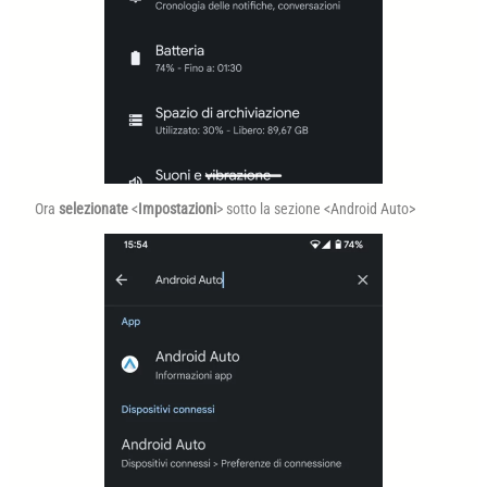
Ora
selezionate
<
Impostazioni
> sotto la sezione <Android Auto>