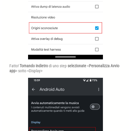
Fatto!
Tornando indietro
di uno step
selezionate
<
Personalizza Avvio
app
> sotto <Display>