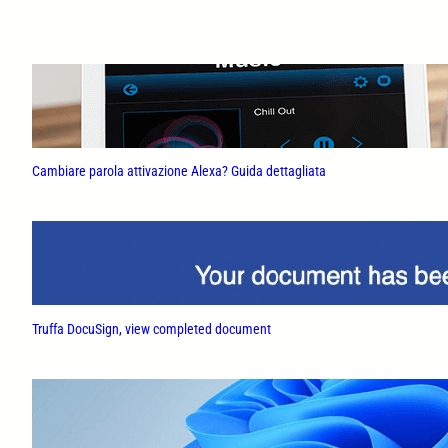
Cambiare parola attivazione Alexa? Guida dettagliata
Truffa DocuSign, view completed document