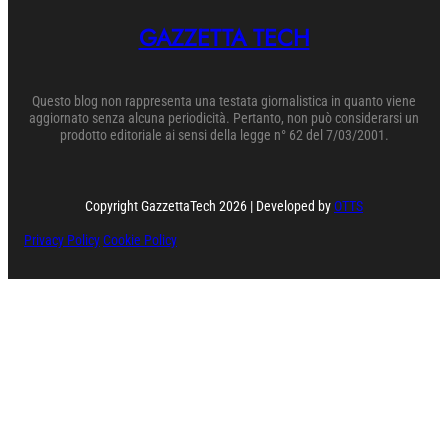
GAZZETTA TECH
Questo blog non rappresenta una testata giornalistica in quanto viene
aggiornato senza alcuna periodicità. Pertanto, non può considerarsi un
prodotto editoriale ai sensi della legge n° 62 del 7/03/2001.
Copyright GazzettaTech 2026 | Developed by
OTTS
Privacy Policy
Cookie Policy